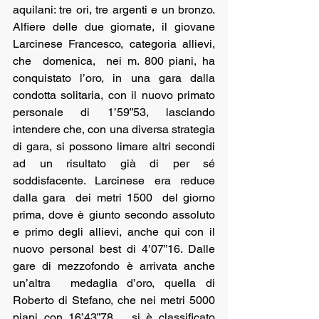
aquilani: tre ori, tre argenti e un bronzo. 
Alfiere delle due giornate, il giovane 
Larcinese Francesco, categoria allievi, 
che  domenica,  nei m. 800 piani, ha 
conquistato l’oro, in una gara dalla 
condotta solitaria, con il nuovo primato 
personale di 1’59”53, lasciando 
intendere che, con una diversa strategia 
di gara, si possono limare altri secondi 
ad un risultato già di per sé 
soddisfacente. Larcinese era reduce 
dalla gara  dei metri 1500  del giorno 
prima, dove è giunto secondo assoluto 
e primo degli allievi, anche qui con il 
nuovo personal best di 4’07”16. Dalle 
gare di mezzofondo è arrivata anche 
un’altra  medaglia d’oro, quella di 
Roberto di Stefano, che nei metri 5000 
piani con 16’43”78   si è classificato 