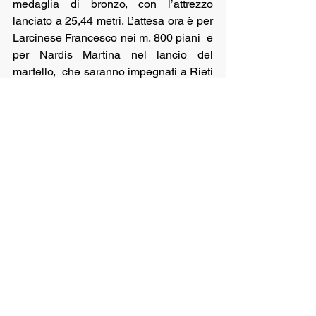
medaglia di bronzo, con l’attrezzo 
lanciato a 25,44 metri. L’attesa ora è per 
Larcinese Francesco nei m. 800 piani  e  
per Nardis Martina nel lancio del 
martello,  che saranno impegnati a Rieti 
nei Campionati Italiani Allievi dall’11 al 
13 settembre,  avendo ottenuto entrambi 
il minimo di partecipazione.  
Mostra tutti
Post recenti