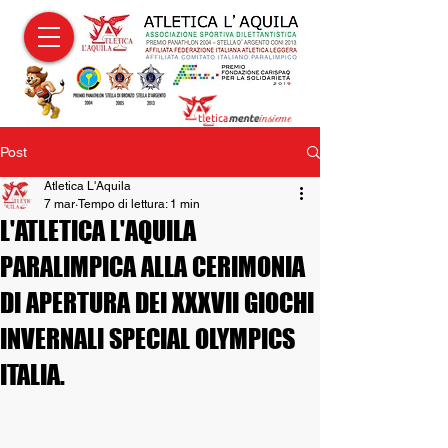
Post
Atletica L'Aquila
7 mar
Tempo di lettura: 1 min
L'ATLETICA L'AQUILA
PARALIMPICA ALLA CERIMONIA
DI APERTURA DEI XXXVII GIOCHI
INVERNALI SPECIAL OLYMPICS
ITALIA.