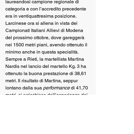
laureandosi campione regionale di 
categoria e con l’accredito precedente 
era in ventiquattresima posizione. 
Larcinese ora si allena in vista dei 
Campionati Italiani Allievi di Modena 
del prossimo ottobre, dove gareggerà 
nei 1500 metri piani, avendo ottenuto il 
minimo anche in questa specialità. 
Sempre a Rieti, la martellista Martina 
Nardis nel lancio del martello Kg. 3 ha 
ottenuto la buona prestazione di 38,61 
metri. Il risultato di Martina, seppur 
lontano dalla sua 
performance
 di 41,70 
metri, si arricchisce dell’esperienza dei 
Campionati Italiani,  senz’altro  
propizia, di  una crescita atletica e 
motivazionale  di rilievo. Un grazie 
anche ai tecnici che seguono gli atleti, 
rispettivamente, Giulia Fischione, 