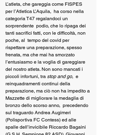
L’atleta, che gareggia come FISPES 
per l’Atletica L’Aquila,  ha corso nella 
categoria T47 regalandoci un 
sorprendente  podio, che lo ripaga dei 
tanti sacrifici fatti, con le difficoltà, non 
poche, al  tempo del covid per 
rispettare una preparazione, spesso 
frenata, ma che mai ha smorzato 
l’entusiasmo e la voglia di gareggiare 
del nostro atleta. Non sono mancati i 
piccoli infortuni, tra 
stop and go
,  e 
reinquadramenti continui della 
preparazione, ma ciò non ha impedito a 
Mazzette di migliorare la medaglia di 
bronzo dello scorso anno,  precedendo 
sul traguardo Andrea Augimeri 
(Polisportiva FC Contess) ed alle 
spalle dell’invicibile Riccardo Bagaini 
(G.S.H. Sempione 82 ASD). Giovanni 