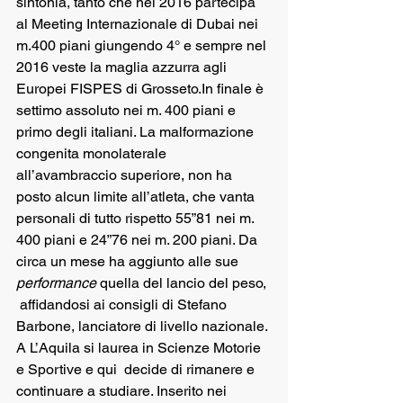
sintonia, tanto che nel 2016 partecipa 
al Meeting Internazionale di Dubai nei  
m.400 piani giungendo 4° e sempre nel 
2016 veste la maglia azzurra agli 
Europei FISPES di Grosseto.In finale è 
settimo assoluto nei m. 400 piani e 
primo degli italiani. La malformazione 
congenita monolaterale 
all’avambraccio superiore, non ha 
posto alcun limite all’atleta, che vanta 
personali di tutto rispetto 55”81 nei m. 
400 piani e 24”76 nei m. 200 piani. Da 
circa un mese ha aggiunto alle sue 
performance
 quella del lancio del peso, 
 affidandosi ai consigli di Stefano 
Barbone, lanciatore di livello nazionale. 
A L’Aquila si laurea in Scienze Motorie 
e Sportive e qui  decide di rimanere e 
continuare a studiare. Inserito nei 