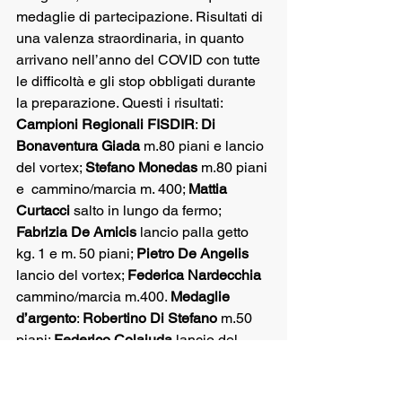
medaglie di partecipazione. Risultati di 
una valenza straordinaria, in quanto 
arrivano nell’anno del COVID con tutte 
le difficoltà e gli stop obbligati durante 
la preparazione. Questi i risultati: 
Campioni Regionali FISDIR
: 
Di 
Bonaventura Giada 
m.80 piani e lancio 
del vortex; 
Stefano Monedas
 m.80 piani 
e  cammino/marcia m. 400; 
Mattia 
Curtacci
 salto in lungo da fermo; 
Fabrizia De Amicis
 lancio palla getto 
kg. 1 e m. 50 piani; 
Pietro De Angelis 
lancio del vortex; 
Federica Nardecchia
cammino/marcia m.400. 
Medaglie 
d’argento
: 
Robertino Di Stefano
 m.50 
piani; 
Federico Colaiuda
 lancio del 
Vortex. 
Medaglie di bronzo
: 
Federica 
Nardecchia
 lancio della palla getto Kg. 