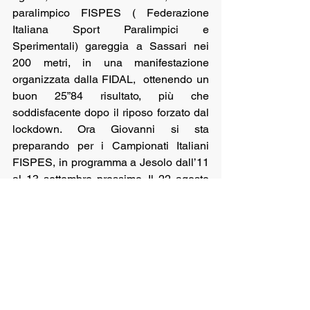
paralimpico FISPES ( Federazione 
Italiana Sport Paralimpici e 
Sperimentali) gareggia a Sassari nei 
200 metri, in una manifestazione 
organizzata dalla FIDAL,  ottenendo un 
buon 25”84 risultato, più che 
soddisfacente dopo il riposo forzato dal 
lockdown. Ora Giovanni si sta 
preparando per i Campionati Italiani 
FISPES, in programma a Jesolo dall’11 
al 13 settembre prossimo. Il 22 agosto 
ad Orvieto, Francesco Larcinese  fa 
l’esordio della stagione nei 1500 m. 
piani concludendo la gara in 4’10” 55. Si 
classifica al terzo posto assoluto ed 
ottiene il minimo di partecipazione per i 
Campionati Italiani Allievi.  