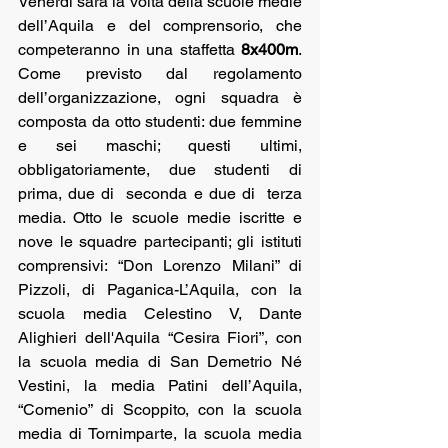
Venerdì sarà la volta della scuole medie 
dell’Aquila e del comprensorio, che 
competeranno in una staffetta 
8x400m
. 
Come previsto dal regolamento 
dell’organizzazione, ogni squadra è 
composta da otto studenti: due femmine 
e sei maschi; questi ultimi, 
obbligatoriamente, due studenti di 
prima, due di  seconda e due di  terza 
media. Otto le scuole medie iscritte e 
nove le squadre partecipanti; gli istituti 
comprensivi: “Don Lorenzo Milani” di 
Pizzoli, di Paganica-L’Aquila, con la 
scuola media Celestino V, Dante 
Alighieri dell'Aquila “Cesira Fiori”, con 
la scuola media di San Demetrio Né 
Vestini, la media Patini dell’Aquila, 
“Comenio” di Scoppito, con la scuola 
media di Tornimparte, la scuola media 