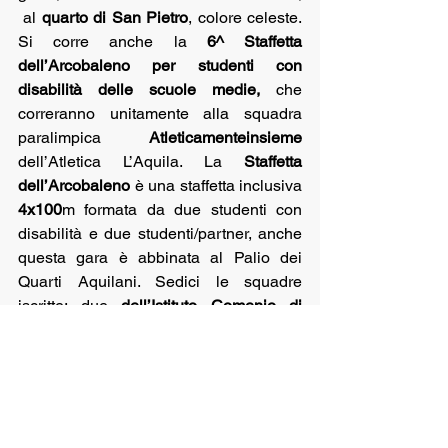
 al 
quarto di San Pietro
, colore celeste. 
Si corre anche la 
6^ Staffetta 
dell’Arcobaleno per studenti con 
disabilità delle scuole medie, 
che 
correranno unitamente alla squadra 
paralimpica 
Atleticamenteinsieme
dell’Atletica L’Aquila. La 
Staffetta 
dell’Arcobaleno
 è una staffetta inclusiva 
4x100
m formata da due studenti con 
disabilità e due studenti/partner, anche 
questa gara è abbinata al Palio dei 
Quarti Aquilani. Sedici le squadre 
iscritte: due 
dell’Istituto Comenio di 
Scoppito
, due della scuola media di 
Paganica
, tre della scuola 
media Patini
, 
tre della 
media di San Demetrio
, una 
della 
media Mazzini
, una della media di 
Pizzoli
 e quattro squadre paralimpiche 