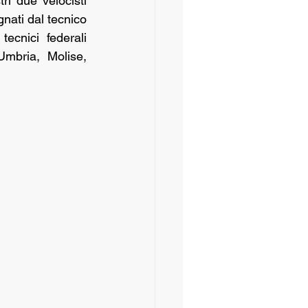
i due velocisti 
ati dal tecnico 
ecnici federali 
Umbria, Molise, 