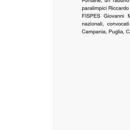
Fontane, un raduno t
paralimpici Riccardo
FISPES Giovanni Maz
nazionali, convocati
Campania, Puglia, Ca