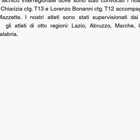
ecnico interregionale dove sono stati convocati i nostr
 Chiarizia ctg. T13 e Lorenzo Bonanni ctg. T12 accompagn
zette. I nostri atleti sono stati supervisionati dai t
  gli atleti di otto regioni: Lazio, Abruzzo, Marche, 
labria.