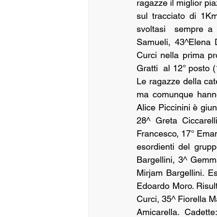
ragazze il miglior pi
sul tracciato di 1K
svoltasi  sempre a 
Samueli, 43^Elena D
Curci nella prima pr
Gratti  al 12° posto 
Le ragazze della cat
ma comunque hanno r
Alice Piccinini è giun
28^ Greta Ciccarell
Francesco, 17° Emanu
esordienti del grupp
Bargellini, 3^ Gemma
Mirjam Bargellini. E
Edoardo Moro. Risult
Curci, 35^ Fiorella M
Amicarella. Cadette