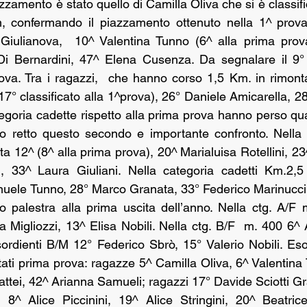
azzamento è stato quello di Camilla Oliva che si è classific
m, confermando il piazzamento ottenuto nella 1^ prova 
Giulianova,  10^ Valentina Tunno (6^ alla prima prova
i Bernardini, 47^ Elena Cusenza. Da segnalare il 9° 
ova. Tra i ragazzi,  che hanno corso 1,5 Km. in rimonta
(17° classificato alla 1^prova), 26° Daniele Amicarella, 28
egoria cadette rispetto alla prima prova hanno perso qua
etto questo secondo e importante confronto. Nella g
ta 12^ (8^ alla prima prova), 20^ Marialuisa Rotellini, 23^ 
i, 33^ Laura Giuliani. Nella categoria cadetti Km.2,5
ele Tunno, 28° Marco Granata, 33° Federico Marinucci. 
o palestra alla prima uscita dell’anno. Nella ctg. A/F 
 Migliozzi, 13^ Elisa Nobili. Nella ctg. B/F  m. 400 6^ 
sordienti B/M 12° Federico Sbrò, 15° Valerio Nobili. Eso
ati prima prova: ragazze 5^ Camilla Oliva, 6^ Valentina 
attei, 42^ Arianna Samueli; ragazzi 17° Davide Sciotti Gra
: 8^ Alice Piccinini, 19^ Alice Stringini, 20^ Beatric