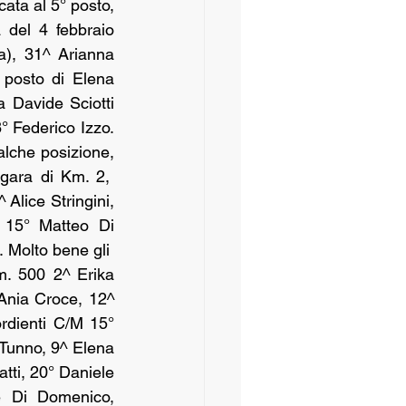
ata al 5° posto, 
del 4 febbraio 
), 31^ Arianna 
posto di Elena 
 Davide Sciotti 
° Federico Izzo. 
lche posizione, 
ara di Km. 2,  
Alice Stringini, 
 15° Matteo Di 
Molto bene gli  
m. 500 2^ Erika 
Ania Croce, 12^ 
rdienti C/M 15° 
Tunno, 9^ Elena 
tti, 20° Daniele 
e Di Domenico, 