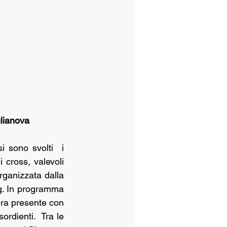
ulianova
sono svolti  i 
cross, valevoli 
ganizzata dalla 
g. In programma 
era presente con 
rdienti.  Tra le 