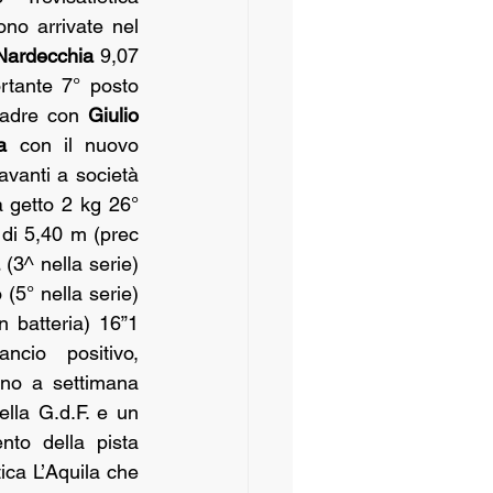
o arrivate nel 
Nardecchia 
9,07 
tante 7° posto 
uadre con 
Giulio 
a
 con il nuovo 
vanti a società 
 getto 2 kg 26° 
 di 5,40 m (prec 
 
(3^ nella serie) 
(5° nella serie) 
in batteria) 16”1 
ancio  positivo, 
no a settimana 
ella G.d.F. e un 
to della pista 
ica L’Aquila che 