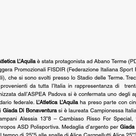
tletica L’Aquila
 è stata protagonista ad Abano Terme (PD
Leggera Promozionali FISDIR (Federazione Italiana Sport P
ali), che si sono svolti presso lo Stadio delle Terme. Tre
tti provenienti da tutta l’Italia in rappresentanza di  tren
nizzata dall’ASPEA Padova si è confermata uno degli ap
dario federale. 
L’Atletica L’Aquila 
ha preso parte con cinq
i 
Giada Di Bonaventura
 si è laureata Campionessa Italia
mpani Alessia 13”8 – Cambiaso Risso For Special, te
ropos ASD Polisportiva. Medaglia d’argento per 
Giada
 tempo di 25”5 alle spalle di Alice Cargnellutti Alice 25”3 