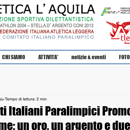
CHI SIAMO
ATTIVITA'
notizie & eventi
FOTO
giu
Tempo di lettura: 2 min
 Italiani Paralimpici Promo
e: un oro, un argento e due