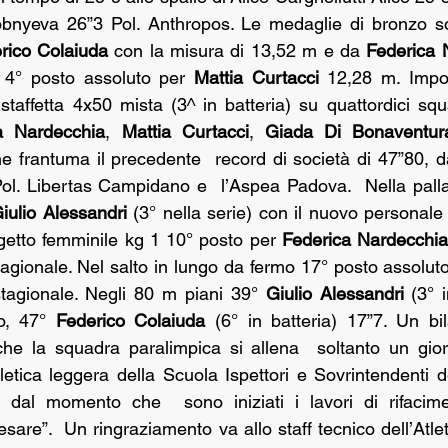
nyeva 26”3 Pol. Anthropos. Le medaglie di bronzo son
rico Colaiuda
 con la misura di 13,52 m e da 
Federica 
 4° posto assoluto per 
Mattia Curtacci
 12,28 m. Impor
 staffetta 4x50 mista (3^ in batteria) su quattordici sq
a Nardecchia
, 
Mattia Curtacci
, 
Giada Di Bonaventur
e frantuma il precedente  record di società di 47”80, da
ol. Libertas Campidano e  l’Aspea Padova.  Nella palla
iulio Alessandri 
(3° nella serie) con il nuovo personale
 getto femminile kg 1 10° posto per 
Federica Nardecchia
gionale. Nel salto in lungo da fermo 17° posto assoluto 
tagionale. Negli 80 m piani 39° 
Giulio Alessandri
 (3° 
o, 47° 
Federico Colaiuda 
(6° in batteria) 17”7. Un bil
he la squadra paralimpica si allena  soltanto un gior
letica leggera della Scuola Ispettori e Sovrintendenti d
  dal momento che  sono iniziati i lavori di rifacimen
Cesare”.  Un ringraziamento va allo staff tecnico dell’Atlet