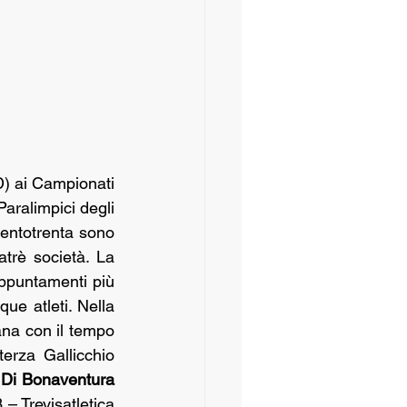
) ai Campionati 
aralimpici degli 
centotrenta sono 
tatrè società. La 
puntamenti più 
ue atleti. Nella 
na con il tempo 
rza Gallicchio 
 Di Bonaventura
– Trevisatletica 