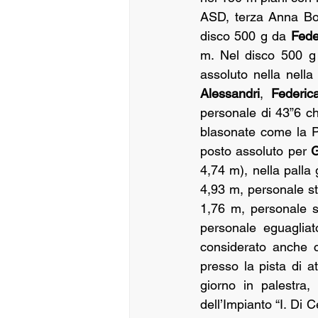
ASD, terza Anna Bob
disco 500 g da 
Fede
m. Nel disco 500 g
assoluto nella nella
Alessandri
, 
Federic
personale di 43”6 ch
blasonate come la P
posto assoluto per 
G
4,74 m), nella palla
4,93 m, personale sta
1,76 m, personale s
personale eguagliat
considerato anche c
presso la pista di at
giorno in palestra,
dell’Impianto “I. Di 