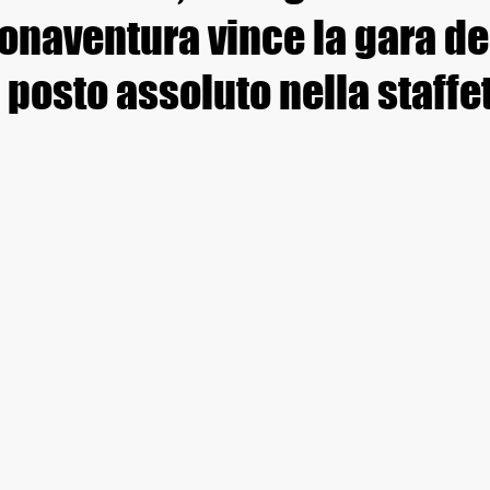
onaventura vince la gara de
° posto assoluto nella staffe