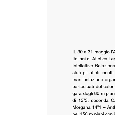
IL 30 e 31 maggio l’
A
Italiani di Atletica 
Intellettivo Relazion
stati gli atleti iscri
manifestazione orga
partecipati del calen
gara degli 80 m pian
di 13”3, seconda Ca
Morgana 14”1 – Anth
nei 150 m piani con il