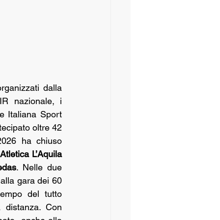
ganizzati dalla 
società Anthropos di Civitanova Marche in collaborazione con la FISDIR nazionale, i 
 Italiana Sport 
ecipato oltre 42 
 2026 ha chiuso 
’
Atletica L’Aquila 
edas
. Nelle due 
lla gara dei 60 
empo del tutto 
 distanza. Con 