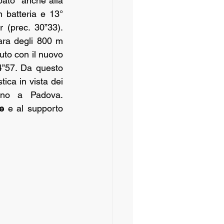
ato  anche alla 
 batteria e 13° 
 (prec. 30”33). 
ara degli 800 m 
uto con il nuovo 
4”57. Da questo 
ica in vista dei 
nno a Padova. 
e
 e al supporto 