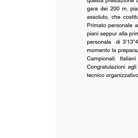
questa prestazione L
gara dei 200 m. pian
assoluto, che costit
Primato personale 
piani seppur alla pri
personale  di 3’13”4
momento la preparazio
Campionati Italia
Congratulazioni agli 
tecnico organizzativo