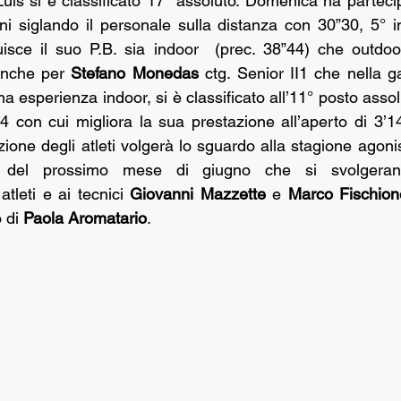
uis si è classificato 17° assoluto. Domenica ha partecip
i siglando il personale sulla distanza con 30”30, 5° in
uisce il suo P.B. sia indoor  (prec. 38”44) che outdoor
anche per 
Stefano Monedas 
ctg. Senior II1 che nella g
ma esperienza indoor, si è classificato all’11° posto assol
4 con cui migliora la sua prestazione all’aperto di 3’1
ne degli atleti volgerà lo sguardo alla stagione agonist
ni del prossimo mese di giugno che si svolgera
atleti e ai tecnici 
Giovanni Mazzette
 e 
Marco Fischion
 di 
Paola Aromatario
.