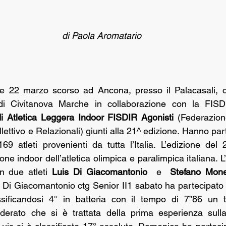
di Paola Aromatario 
 e 22 marzo scorso ad Ancona, presso il Palacasali, or
di Atletica Leggera Indoor
FISDIR Agonisti 
(Federazione
llettivo e Relazionali) giunti alla 21^ edizione. Hanno part
69 atleti provenienti da tutta l’Italia. L’edizione del
one indoor dell’atletica olimpica e paralimpica italiana. L
n due atleti 
Luis Di Giacomantonio
  e  
Stefano Mon
s Di Giacomantonio ctg Senior II1 sabato ha partecipato a
sificandosi 4° in batteria con il tempo di 7”86 un t
derato che si è trattata della prima esperienza sulla