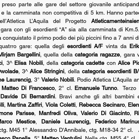
reso parte alle gare del settore giovanile anticipando
. e la camminata non competitiva di 5 km. Hanno partec
dell’Atletica L’Aquila del Progetto 
Atleticamenteinsie
 gara con gli esordienti “A” sia alla camminata di Km.5
 conquistato il primo podio dei più piccini fino a 7 anni di
 quatrro gare: quella degli 
esordienti A/F
 vinta da 
Eri
Mirjam Bargellini
, quella della 
categoria ragazze
, gara 
i
, 3^ 
Elisa Nobili
, della 
categoria cadette
 con 
Alice Pic
Owolade
, 3^ 
Alice Stringini
, della 
categoria esordienti B
e Laurencig
, 3° 
Valerio Nobili
. Podio Atletica L’Aquila a
 
Matteo Di Francesco
, 2° cl. 
Emanuele Tunno
.  Terzo 
 
Davide Di Bernardini
. Bravi anche gli altri bambini 
li
, 
Martina Zaffiri
, 
Viola Coletti
, 
Rebecca Secinaro
, 
Elen
mone Parisse
, 
Manfredi Oliva
, 
Valerio Di Giacinto
, 
R
arco Mestice
, 
Daniele Laurencig,
Federico Marinuc
ctg. M45 1° Alessandro D'Annibale, ctg. M18-34 2° cl.   
esco Panella
, 5° 
Matteo Ventulini
. Nella ctg. M55 4° cl. 