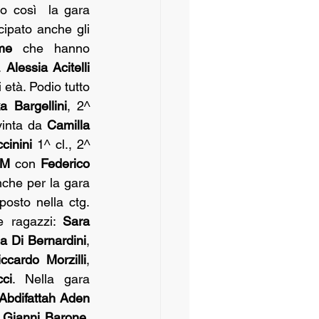
 così  la gara 
ipato anche gli 
me
 che hanno 
. 
Alessia
Acitelli
 età. Podio tutto 
ka Bargellini
, 2^ 
vinta da 
Camilla 
cinini
 1^ cl., 2^ 
/M
 con 
Federico 
nche per la gara 
posto nella ctg. 
e ragazzi: 
Sara 
a Di Bernardini
, 
iccardo Morzilli
, 
ci
. Nella gara 
Abdifattah Aden 
 
Gianni Barone
. 