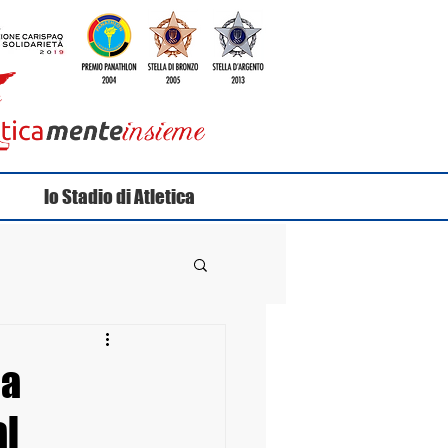
lo Stadio di Atletica
la
al