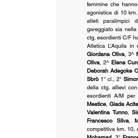
femmine che hanno p
agonistica di 10 km
atleti paralimpici 
gareggiato sia nella
ctg. esordienti C/F ha
Atletica L’Aquila in
Giordana Oliva
, 3^ 
Oliva
, 2^ 
Elena Curc
Deborah Adegoke 
Sbrò
 1° cl., 2° 
Simon
della ctg. allievi con
esordienti A/M per
Mestice
, 
Giada Acitel
Valentina Tunno
, 
Si
Francesco Silva
, 
M
competitiva km. 10, 
Mohamad
, 3° 
Franc