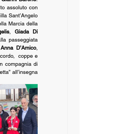
sto assoluto con 
ben 36 partecipanti! Un riconoscimento è stato consegnato dal Sindaco di Villa Sant’Angelo 
lla Marcia della 
elis
, 
Giada Di 
alla passeggiata 
 
Anna D’Amico
, 
icordo,  coppe e 
 in compagnia di 
tta” all’insegna 