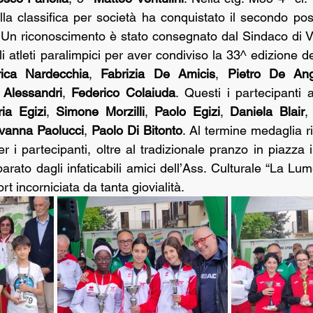
ella classifica per società ha conquistato il secondo po
li atleti paralimpici per aver condiviso la 33^ edizione de
rica Nardecchia
, 
Fabrizia De Amicis
, 
Pietro De Ang
 Alessandri
, 
Federico Colaiuda
. Questi i partecipanti 
ria Egizi
, 
Simone Morzilli
, 
Paolo Egizi
, 
Daniela Blair
,
vanna Paolucci
, 
Paolo Di Bitonto
. Al termine medaglia r
er i partecipanti, oltre al tradizionale pranzo in piazza
parato dagli infaticabili amici dell’Ass. Culturale “La Lume
rt incorniciata da tanta giovialità.