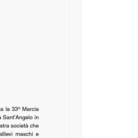
ta la 33^ Marcia 
 Sant’Angelo in 
stra società che 
llievi maschi e 