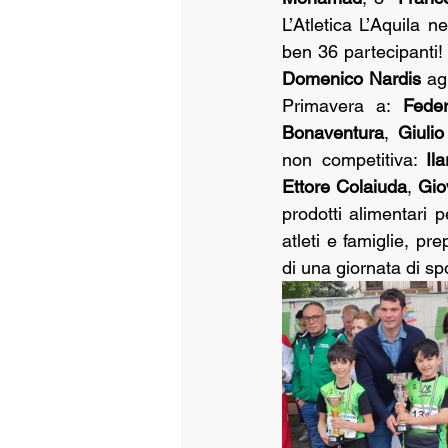
L’Atletica L’Aquila n
Domenico Nardis
 ag
Primavera a: 
Fede
Bonaventura
, 
Giulio
non competitiva: 
Ila
Ettore Colaiuda
, 
Gio
prodotti alimentari p
atleti e famiglie, pre
di una giornata di spo