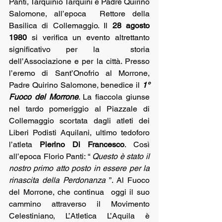
Panti, Tarquinio Tarquini e Padre Quirino 
Salomone, all’epoca  Rettore della 
Basilica di Collemaggio. Il 
28 agosto 
1980
 si verifica un evento altrettanto 
significativo per la  storia 
dell’Associazione e per la città. Presso 
l’eremo di Sant’Onofrio al Morrone, 
Padre Quirino Salomone, benedice il 
1° 
Fuoco del Morrone
. La fiaccola giunse 
nel tardo pomeriggio al Piazzale di 
Collemaggio scortata dagli atleti dei 
Liberi Podisti Aquilani, ultimo tedoforo 
l’atleta 
Pierino Di Francesco
. Così 
all’epoca Florio Panti: “ 
Questo è stato il 
nostro primo atto posto in essere per la 
rinascita della Perdonanza
 ”. Al Fuoco 
del Morrone, che continua  oggi il suo 
cammino attraverso il Movimento 
Celestiniano, L’Atletica L’Aquila è 