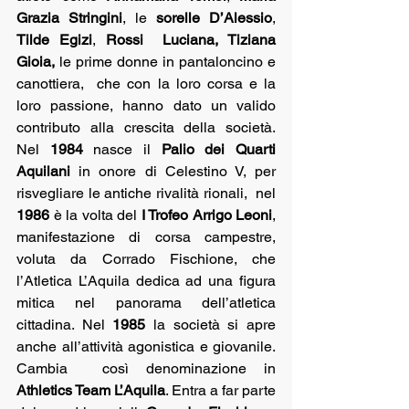
Grazia Stringini
, le 
sorelle D’Alessio
, 
Tilde Egizi
, 
Rossi
Luciana, Tiziana 
Gioia, 
le prime donne in pantaloncino e 
canottiera,  che con la loro corsa e la 
loro passione, hanno dato un valido 
contributo alla crescita della società. 
Nel 
1984
 nasce il 
Palio dei Quarti 
Aquilani
 in onore di Celestino V, per 
risvegliare le antiche rivalità rionali,  nel 
1986
 è la volta del 
I Trofeo Arrigo Leoni
, 
manifestazione di corsa campestre, 
voluta da Corrado Fischione, che 
l’Atletica L’Aquila dedica ad una figura 
mitica nel panorama dell’atletica 
cittadina. Nel 
1985 
la società si apre 
anche all’attività agonistica e giovanile. 
Cambia  così denominazione in 
Athletics Team L’Aquila
. Entra a far parte 