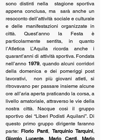
sono distinti nella  stagione sportiva 
appena conclusa, ma  sarà anche un 
resoconto dell’attività sociale e culturale 
e delle manifestazioni organizzate in 
città. Quest’anno la Festa è 
particolarmente sentita, in quanto 
l’Atletica L’Aquila ricorda anche i 
quarant’anni di attività sportiva. Fondata 
nell’anno 
1979
, quando alcuni corridori  
della domenica e dei pomeriggi post  
lavorativi,  non più giovani atleti, si 
ritrovavano per passare insieme alcune 
ore all’aria aperta praticando la corsa, a 
livello amatoriale, attraverso le vie della 
nostra città. Nacque così il gruppo 
sportivo dei “Liberi Podisti Aquilani”. Di 
questo primo gruppo dirigente faranno 
parte: 
Florio Panti
, 
Tarquinio Tarquini
, 
Giorgio Lucente
, 
Mario Centi
, 
Mario 