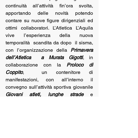
continuità all’attività fin’ora svolta, 
apportando delle novità potendo 
contare su nuove figure dirigenziali ed 
ottimi collaboratori. L’Atletica L’Aquila 
vive l’esperienza della nuova 
temporalità  scandita da dopo  il sisma, 
con l’organizzazione della 
Primavera 
dell’Atletica
a Murata Gigotti
, in 
collaborazione con la 
Proloco di 
Coppito
,  un contenitore di 
manifestazioni, con all’interno il 
convegno sull’attività sportiva giovanile 
Giovani atleti, lunghe strade 
e 
contemporaneamente nasce il 
Corrilaquila con Noi
, altro contenitore di 
eventi con all’interno il 
Meeting 
Nazionale Città dell’Aquila
,  la 
Staffetta 
delle Scuole Medie dell’Aquila e del 