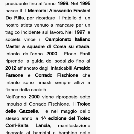
presidente fino all’anno 
1999
. Nel 
1995 
nasce il  
I Memorial Alessando Frastani 
De Ritis
, per ricordare il fratello di un 
nostro atleta venuto a mancare per un 
tragico incidente sul lavoro. Nel 
1997
 la 
società vince il 
Campionato Italiano 
Master a squadre di Corsa su strada
. 
Intanto dall’anno 
2000
  Florio Panti 
riprende la guida del sodalizio fino al 
2012
 affiancato dagli infaticabili 
Arnaldo 
Faraone
 e 
Corrado Fischione
 che 
intanto sono rimasti sempre attivi a 
fianco della società.
Nell’anno 
2000
 viene riproposto sotto 
impulso di Corrado Fischione,  il 
Trofeo 
delle Gazzelle
,  e nel maggio dello 
stesso anno la 
1^ edizione del Trofeo 
Corri-Salta Lancia
, manifestazione 
riservata ai bambini e bambine delle 