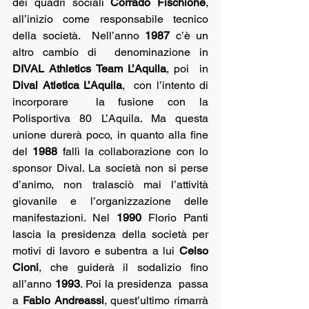
dei quadri sociali 
Corrado Fischione
, 
all’inizio come responsabile tecnico 
della società.  Nell’anno 
1987
 c’è un 
altro cambio di  denominazione in  
DIVAL Athletics Team L’Aquila
, poi  in 
Dival Atletica L’Aquila
,  con l’intento di 
incorporare  la fusione con la 
Polisportiva 80 L’Aquila. Ma questa 
unione durerà poco, in quanto alla fine 
del 
1988 
fallì la collaborazione con lo 
sponsor Dival. La società non si perse 
d’animo, non tralasciò mai l’attività 
giovanile e l’organizzazione delle 
manifestazioni. Nel 
1990 
Florio Panti 
lascia la presidenza della società per 
motivi di lavoro e subentra a lui 
Celso 
Cioni
, che guiderà il sodalizio fino 
all’anno 
1993
. Poi la presidenza  passa 
a 
Fabio Andreassi
, quest’ultimo rimarrà 