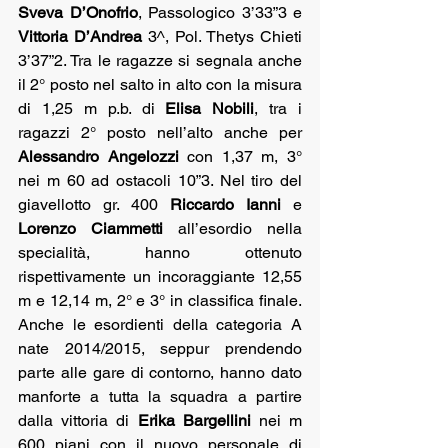
Sveva D’Onofrio
, Passologico 3’33”3 e 
Vittoria D’Andrea
 3^, Pol. Thetys Chieti 
3’37”2. Tra le ragazze si segnala anche 
il 2° posto nel salto in alto con la misura 
di 1,25 m p.b. di 
Elisa Nobili
, tra i 
ragazzi 2° posto nell’alto anche per 
Alessandro Angelozzi
 con 1,37 m, 3° 
nei m 60 ad ostacoli 10”3. Nel tiro del 
giavellotto gr. 400 
Riccardo Ianni
 e 
Lorenzo Ciammetti
 all’esordio nella 
specialità, hanno ottenuto 
rispettivamente un incoraggiante 12,55 
m e 12,14 m, 2° e 3° in classifica finale. 
Anche le esordienti della categoria A 
nate 2014/2015, seppur prendendo 
parte alle gare di contorno, hanno dato 
manforte a tutta la squadra a partire 
dalla vittoria di 
Erika Bargellini
 nei m 
600 piani con il nuovo personale di 