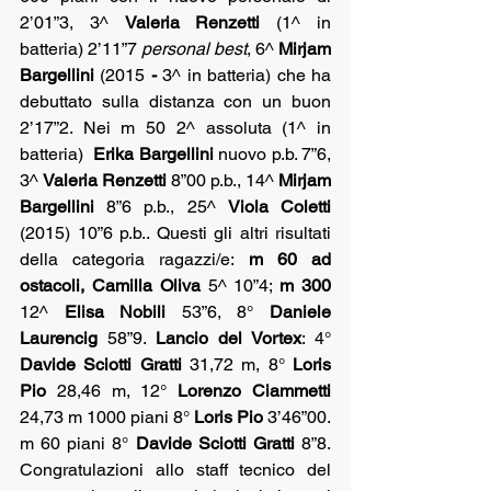
2’01”3, 3^ 
Valeria Renzetti 
(1^ in 
batteria) 2’11”7 
personal best
, 6^ 
Mirjam 
Bargellini 
(2015
 - 
3^ in batteria) che ha 
debuttato sulla distanza con un buon 
2’17”2. Nei m 50 2^ assoluta (1^ in 
batteria)  
Erika Bargellini
 nuovo p.b. 7”6, 
3^ 
Valeria Renzetti
 8”00 p.b., 14^ 
Mirjam 
Bargellini
 8”6 p.b., 25^ 
Viola Coletti 
(2015) 10”6 p.b.. Questi gli altri risultati 
della categoria ragazzi/e: 
m 60 ad 
ostacoli,
Camilla Oliva
 5^ 10”4; 
m 300
12^ 
Elisa Nobili 
53”6, 8° 
Daniele 
Laurencig 
58”9. 
Lancio del Vortex
: 4° 
Davide Sciotti Gratti 
31,72 m, 8° 
Loris 
Pio
 28,46 m, 12° 
Lorenzo Ciammetti
24,73 m 1000 piani 8° 
Loris Pio
 3’46”00. 
m 60 piani 8° 
Davide Sciotti Gratti
 8”8. 
Congratulazioni allo staff tecnico del 