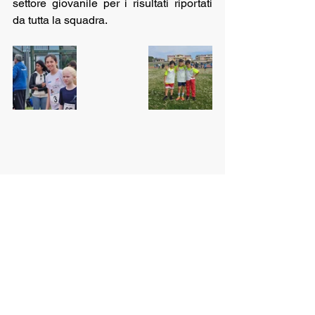
settore giovanile per i risultati riportati 
da tutta la squadra.
https://video.wixstatic.com/video/a00cf2_9df
56de9fc9b42a4aa955788c863b1c0/480p/m
p4/file.mp4